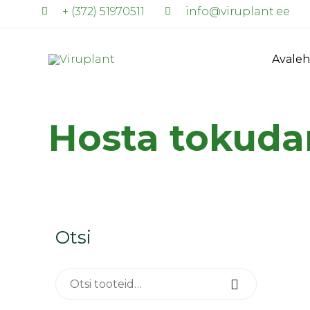
+ (372) 51970511
info@viruplant.ee
Avaleh
Hosta tokudam
Otsi
Otsi:
Otsi