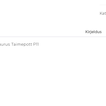
kog
Ka
Kirjeldus
uurus: Taimepott P11