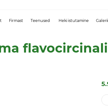
t
Firmast
Teenused
Heki istutamine
Galerii
a flavocircinali
5
Host
tok
flavo