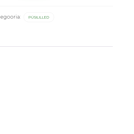
us
tegooria:
PÜSILILLED