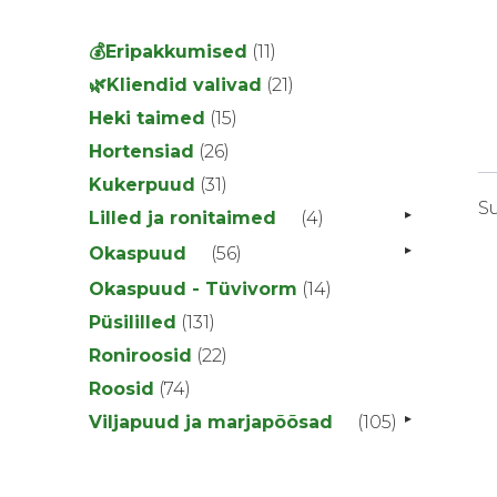
11
💰Eripakkumised
11
toodet
21
🌿Kliendid valivad
21
toodet
15
Heki taimed
15
toodet
26
Hortensiad
26
toodet
31
Kukerpuud
31
S
toodet
▸
4
Lilled ja ronitaimed
4
toodet
▸
56
Okaspuud
56
toodet
14
Okaspuud - Tüvivorm
14
toodet
131
Püsililled
131
toodet
22
Roniroosid
22
toodet
74
Roosid
74
toodet
▸
105
Viljapuud ja marjapõõsad
105
toodet