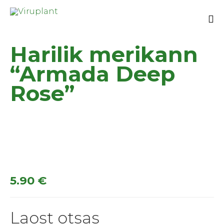
Sk
Harilik merikann
to
co
“Armada Deep
Rose”
5.90
€
Laost otsas