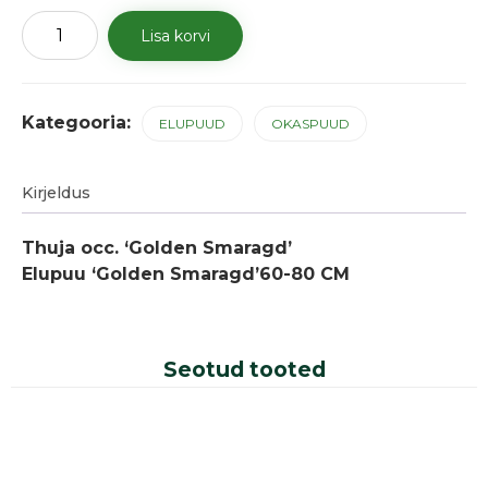
Elupuu
Lisa korvi
'Golden
Smaragd'
kogus
Kategooria:
ELUPUUD
OKASPUUD
Kirjeldus
Thuja occ. ‘Golden Smaragd’
Elupuu ‘Golden Smaragd’60-80 CM
Seotud tooted