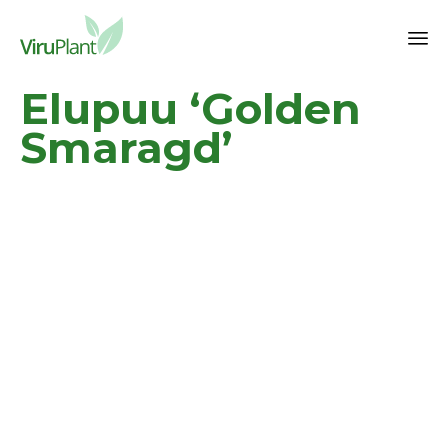
Sk
Elupuu ‘Golden
to
co
Smaragd’