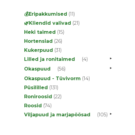
11
💰Eripakkumised
11
toodet
21
🌿Kliendid valivad
21
toodet
15
Heki taimed
15
toodet
26
Hortensiad
26
toodet
31
Kukerpuud
31
toodet
▸
4
Lilled ja ronitaimed
4
toodet
▸
56
Okaspuud
56
toodet
14
Okaspuud - Tüvivorm
14
toodet
131
Püsililled
131
toodet
22
Roniroosid
22
toodet
74
Roosid
74
toodet
▸
105
Viljapuud ja marjapõõsad
105
toodet