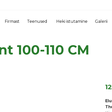
Firmast
Teenused
Heki istutamine
Galerii
nt 100-110 CM
1
El
Th