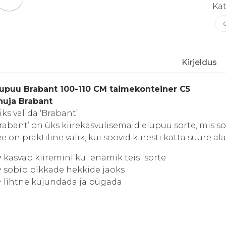
Ka
Kirjeldus
lupuu Brabant 100-110 CM taimekonteiner C5
huja Brabant
ks valida ‘Brabant’
rabant’ on üks kiirekasvulisemaid elupuu sorte, mis s
e on praktiline valik, kui soovid kiiresti katta suure a
 kasvab kiiremini kui enamik teisi sorte
 sobib pikkade hekkide jaoks
 lihtne kujundada ja pügada