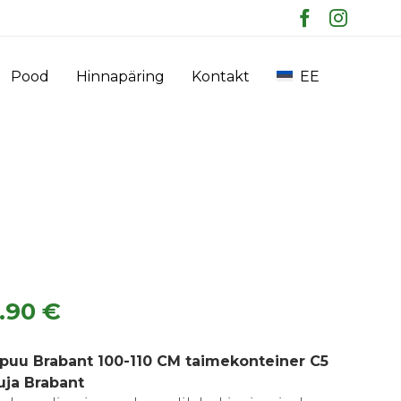
Skip
Pood
Hinnapäring
Kontakt
EE
to
content
2.90
€
upuu Brabant 100-110 CM taimekonteiner C5
uja Brabant