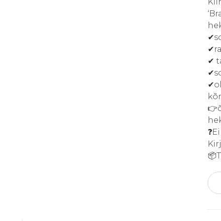
Kii
‘Br
he
✔s
✔r
✔ t
✔so
✔o
kõ
👉õ
he
❓Ei
Kir
📦T
Elu
Bra
100-
110
CM
kog