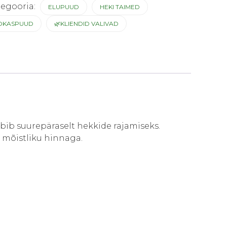
tegooria:
ELUPUUD
HEKI TAIMED
OKASPUUD
🌿KLIENDID VALIVAD
obib suurepäraselt hekkide rajamiseks.
la mõistliku hinnaga.