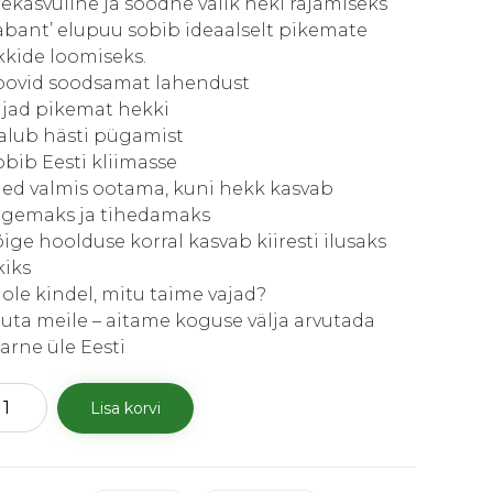
rekasvuline ja soodne valik heki rajamiseks
abant’ elupuu sobib ideaalselt pikemate
kkide loomiseks.
oovid soodsamat lahendust
ajad pikemat hekki
alub hästi pügamist
bib Eesti kliimasse
led valmis ootama, kuni hekk kasvab
rgemaks ja tihedamaks
ige hoolduse korral kasvab kiiresti ilusaks
kiks
 ole kindel, mitu taime vajad?
juta meile – aitame koguse välja arvutada
arne üle Eesti
puu
Lisa korvi
bant
us