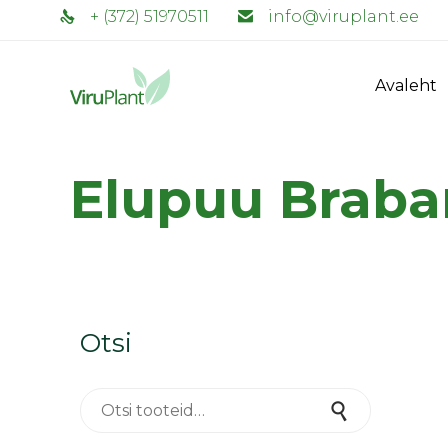
+ (372) 51970511
info@viruplant.ee
Avaleht
Elupuu Braba
Otsi
Otsi:
Otsi