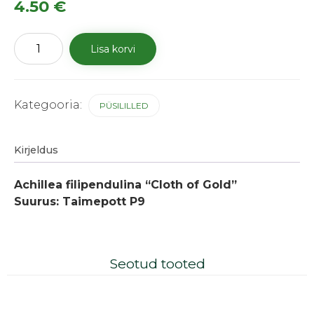
4.50
€
Angervaks-
Lisa korvi
raudrohi
"Cloth
of
Gold"
kogus
Kategooria:
PÜSILILLED
Kirjeldus
Achillea filipendulina “Cloth of Gold”
Suurus: Taimepott P9
Seotud tooted