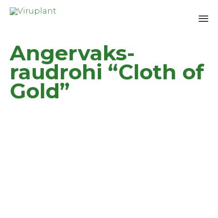
Sk
Angervaks-
to
co
raudrohi “Cloth of
Gold”