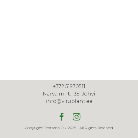
+372 51970511
Narva mnt. 135, Jõhvi
info@viruplant.ee
Copyright Dratsena OÜ. 2025 - All Rights Reserved