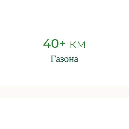
40
+ км
Газона