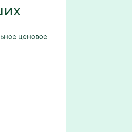
ших
льное ценовое