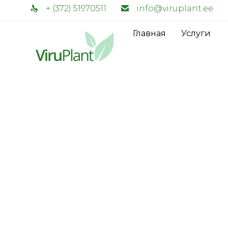
+ (372) 51970511
info@viruplant.ee
Главная
Услуги