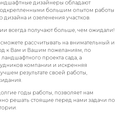
андшафтные дизайнеры обладают
подкрепленными большим опытом работы
о дизайна и озеленения участков.
и всегда получают больше, чем ожидали!
 сможете рассчитывать на внимательный и
д к Вам и Вашим пожеланиям, по
ландшафтного проекта сада, а
удников компании и искренняя
лучшем результате своей работы,
жидания.
долгие годы работы, позволяет нам
нно решать стоящие перед нами задачи по
тории.