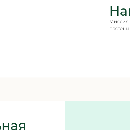
На
Миссия 
растени
ьная